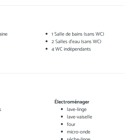
aine
1 Salle de bains (sans WC)
2 Salles d'eau (sans WC)
4 WC indépendants
Électroménager
s
lave-linge
lave-vaiselle
four
micro-onde
sèche-linge