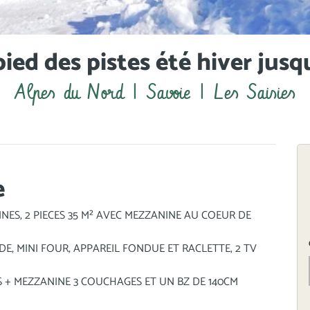
ied des pistes été hiver jusq
Alpes du Nord | Savoie | Les Saisies
e
ES, 2 PIECES 35 M² AVEC MEZZANINE AU COEUR DE
E, MINI FOUR, APPAREIL FONDUE ET RACLETTE, 2 TV
 + MEZZANINE 3 COUCHAGES ET UN BZ DE 140CM