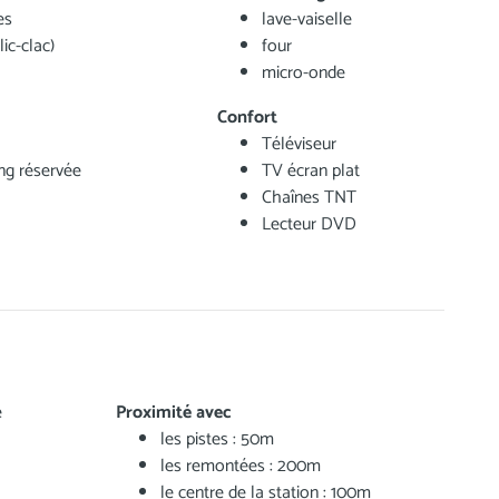
es
lave-vaiselle
lic-clac)
four
micro-onde
Confort
Téléviseur
ing réservée
TV écran plat
Chaînes TNT
Lecteur DVD
e
Proximité avec
les pistes : 50m
les remontées : 200m
le centre de la station : 100m