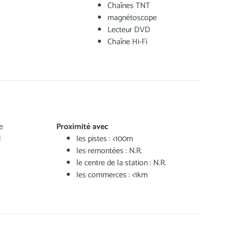
Chaînes TNT
magnétoscope
Lecteur DVD
Chaîne Hi-Fi
e
Proximité avec
d
les pistes : <100m
les remontées : N.R.
le centre de la station : N.R.
les commerces : <1km