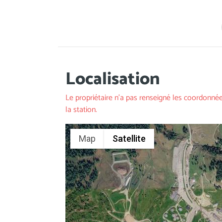
Localisation
Le propriétaire n'a pas renseigné les coordonnée
la station.
Map
Satellite