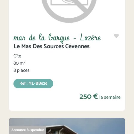
mas de la barque - Lozère
Le Mas Des Sources Cévennes
Gîte
80 m²
8 places
Ref : ML-BB626
250 €
la semaine
Annonce Suspendue