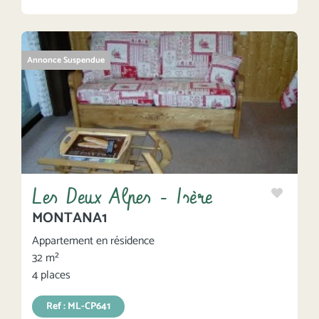
Annonce Suspendue
Les Deux Alpes - Isère
MONTANA1
Appartement en résidence
32 m²
4 places
Ref : ML-CP641