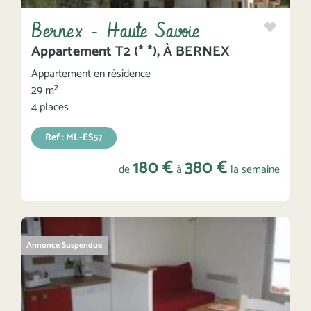
Bernex - Haute Savoie
Appartement T2 (* *), À BERNEX
Appartement en résidence
29 m²
4 places
Ref : ML-ES57
180 €
380 €
de
à
la semaine
Annonce Suspendue