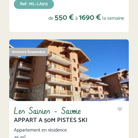
Ref : ML-LA513
550 €
1690 €
de
à
la semaine
Annonce Suspendue
Les Saisies - Savoie
APPART A 50M PISTES SKI
Appartement en résidence
46 m²