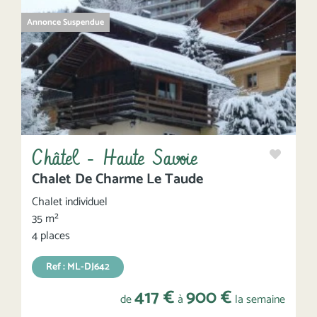
Annonce Suspendue
Châtel - Haute Savoie
Chalet De Charme Le Taude
Chalet individuel
35 m²
4 places
Ref : ML-DJ642
417 €
900 €
de
à
la semaine