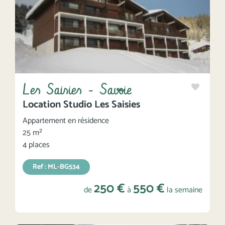
Les Saisies - Savoie
Location Studio Les Saisies
Appartement en résidence
25 m²
4 places
Ref : ML-BG534
250 €
550 €
de
à
la semaine