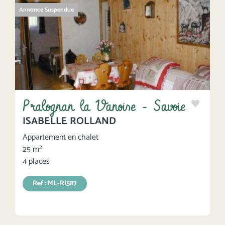
Annonce Suspendue
Pralognan la Vanoise - Savoie
ISABELLE ROLLAND
Appartement en chalet
25 m²
4 places
Ref : ML-RI587