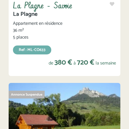
La Plagne - Savoie
La Plagne
Appartement en résidence
36 m²
5 places
Ref : ML-CO633
380 €
720 €
de
à
la semaine
Annonce Suspendue