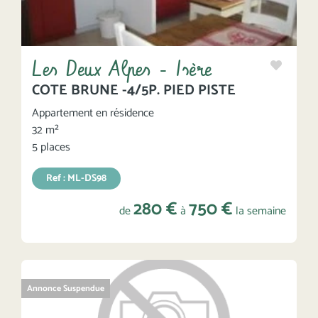
Les Deux Alpes - Isère
COTE BRUNE -4/5P. PIED PISTE
Appartement en résidence
32 m²
5 places
Ref : ML-DS98
280 €
750 €
de
à
la semaine
Annonce Suspendue