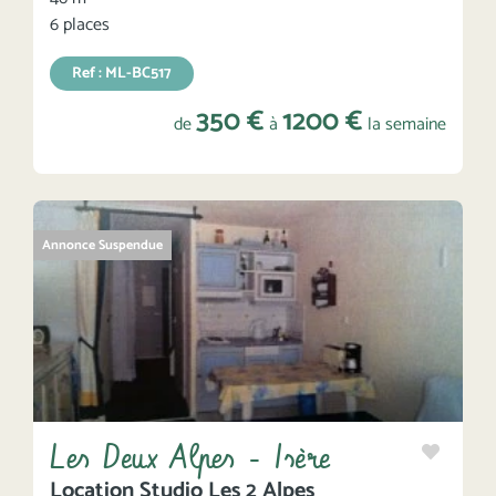
6 places
Ref : ML-BC517
350 €
1200 €
de
à
la semaine
Annonce Suspendue
Les Deux Alpes - Isère
Location Studio Les 2 Alpes