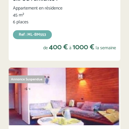
Appartement en résidence
45 m²
6 places
Ref : ML-BM553
400 €
1000 €
de
à
la semaine
Annonce Suspendue