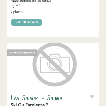
Appartement en résidence
45 m²
7 places
Ref : ML-NS640
Annonce Suspendue
Les Saisies - Savoie
Ski Ou Farniente ?