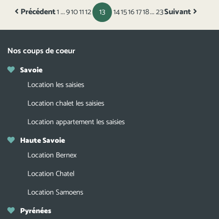
Précédent
1
...
9
10
11
12
13
14
15
16
17
18
...
23
Suivant
Nos coups de coeur
Savoie
Location les saisies
Location chalet les saisies
Location appartement les saisies
Haute Savoie
Location Bernex
Location Chatel
Location Samoens
Pyrénées