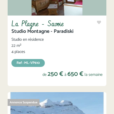
La Plagne - Savoie
Studio Montagne - Paradiski
Studio en résidence
22 m²
4 places
Ref : ML-VP610
250 €
650 €
de
à
la semaine
Annonce Suspendue