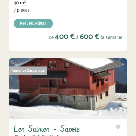
40 m²
7 places
Ref : ML-RJ924
400 €
600 €
de
à
la semaine
Annonce Suspendue
Les Saisies - Savoie