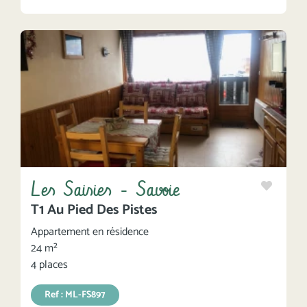
Les Saisies - Savoie
T1 Au Pied Des Pistes
Appartement en résidence
24 m²
4 places
Ref : ML-FS897