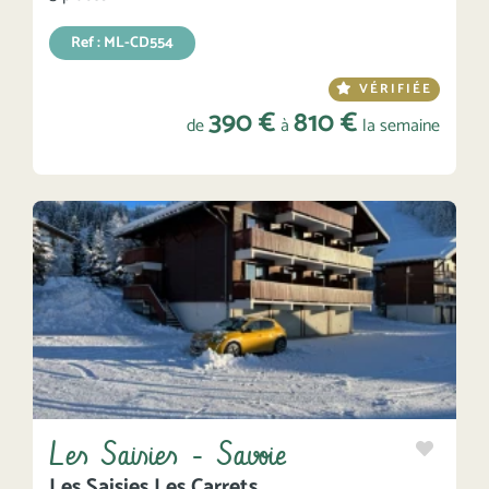
Ref : ML-CD554
VÉRIFIÉE
390 €
810 €
de
à
la semaine
Les Saisies - Savoie
Les Saisies Les Carrets