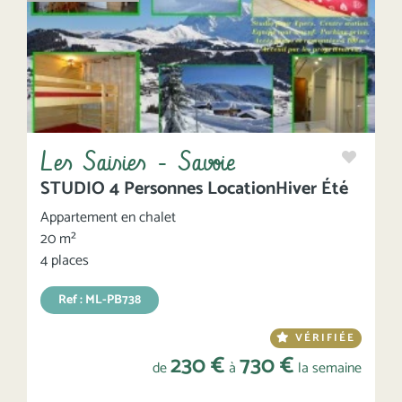
Les Saisies - Savoie
STUDIO 4 Personnes LocationHiver Été
Appartement en chalet
20 m²
4 places
Ref : ML-PB738
VÉRIFIÉE
230 €
730 €
de
à
la semaine