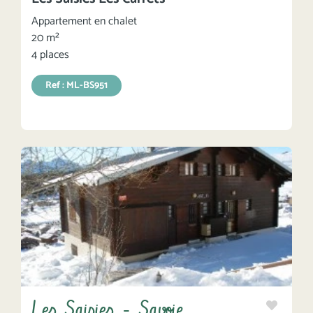
Appartement en chalet
20 m²
4 places
Ref : ML-BS951
Les Saisies - Savoie