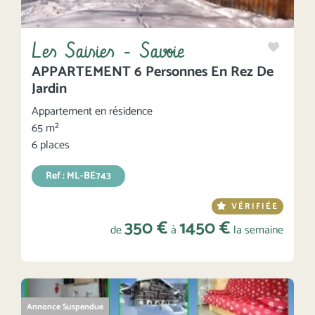
Les Saisies - Savoie
APPARTEMENT 6 Personnes En Rez De
Jardin
Appartement en résidence
65 m²
6 places
Ref : ML-BE743
VÉRIFIÉE
350 €
1450 €
de
à
la semaine
Annonce Suspendue