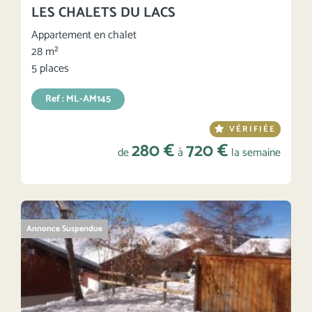
LES CHALETS DU LACS
Appartement en chalet
28 m²
5 places
Ref : ML-AM145
VÉRIFIÉE
280 €
720 €
de
à
la semaine
Annonce Suspendue