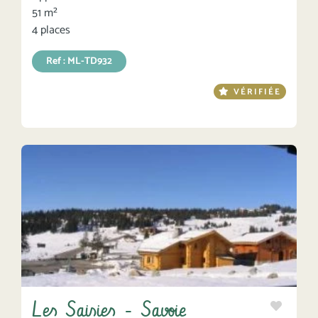
51 m²
4 places
Ref : ML-TD932
VÉRIFIÉE
Les Saisies - Savoie