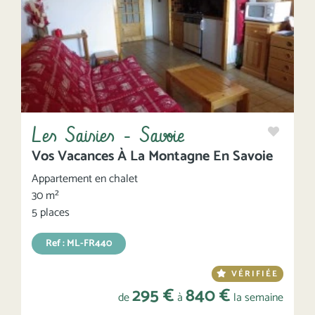
Les Saisies - Savoie
Vos Vacances À La Montagne En Savoie
Appartement en chalet
30 m²
5 places
Ref : ML-FR440
VÉRIFIÉE
295 €
840 €
de
à
la semaine