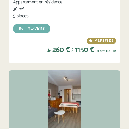
Appartement en résidence
36 m²
5 places
Ref : ML-VE138
VÉRIFIÉE
260 €
1150 €
de
à
la semaine