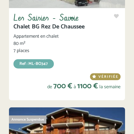
Les Saisies - Savoie
Chalet BG Rez De Chaussee
Appartement en chalet
80 m²
7 places
Ref : ML-BO347
VÉRIFIÉE
700 €
1100 €
de
à
la semaine
Annonce Suspendue