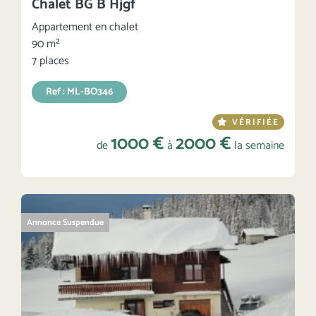
Chalet BG B Hjgf
Appartement en chalet
90 m²
7 places
Ref : ML-BO346
VÉRIFIÉE
1000 €
2000 €
de
à
la semaine
Annonce Suspendue