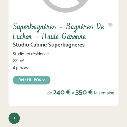
Superbagnères - Bagnères De
Luchon - Haute-Garonne
Studio Cabine Superbagneres
Studio en résidence
22 m²
4 places
Ref : ML-PO672
240 €
350 €
de
à
la semaine
1